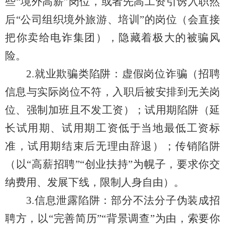
些“境外高薪”岗位，或者先高工资引诱入职然
后“公司组织境外旅游、培训”的岗位（会直接
把你卖给电诈集团），隐藏着极大的被骗风
险。
2.就业欺骗类陷阱：虚假岗位诈骗（招聘
信息与实际岗位不符，入职后被安排到无关岗
位、强制加班且不发工资）；试用期陷阱（延
长试用期、试用期工资低于当地最低工资标
准，试用期结束后无理由辞退）；传销陷阱
（以“高薪招聘”“创业扶持”为幌子，要求你交
纳费用、发展下线，限制人身自由）。
3.信息泄露陷阱：部分不法分子伪装成招
聘方，以“完善简历”“背景调查”为由，索要你