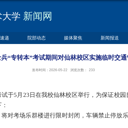
新闻网
术大学
速递
院部动态
媒体聚焦
新闻报送
士兵“专转本”考试期间对仙林校区实施临时交通
发布时间：2026-05-22
浏览次数：
233
本”考试于5月23日在我校仙林校区举行，为保证校
如下：
17：30，将对考场乐群楼进行限时封闭，车辆禁止停
区域。