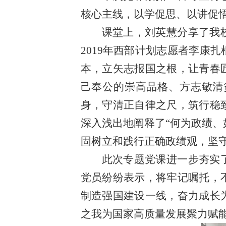
核心主线，以学促思、以讲促
课堂上，刘英慧分享了我
2019年西部计划志愿者李康
本，立矢志报国之根，让青春
己奉公的崇高品格、方志敏清
身，守清正自律之尺，筑行稳
深入浅出地阐释了“何为政绩、
固树立和践行正确政绩观，坚守
此次专题党课进一步夯实
党员纷纷表示，将牢记嘱托，
制造强国建设一线，奋力成长
之我为国家高质量发展聚力赋