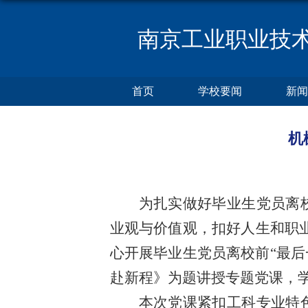
南京工业职业技
首页
学校要闻
新闻
机
为扎实做好毕业生党员离
业观与价值观，扣好人生和职业
心开展毕业生党员离校前“最后
赴新程》为题讲授专题党课，
本次党课紧扣工科专业特