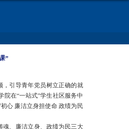
课”
领，引导青年党员树立正确的就
学院在“一站式”学生社区服务中
初心 廉洁立身担使命 政绩为民
铸魂、廉洁立身、政绩为民三大