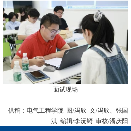
面试现场
供稿：
电气工程学院
图/
冯欣
文/
冯欣、张国
淇
编辑/
李沅锜
审核/
潘庆阳